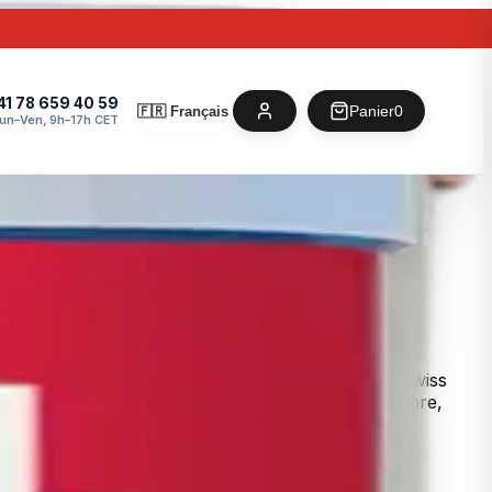
r
41 78 659 40 59
Panier
0
🇫🇷 Français
un–Ven, 9h–17h CET
que anti-calcaire (sans sel, sans résine), et le Swiss
aque robinet de votre maison délivre une eau propre,