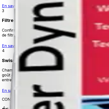
En savoir plus
3
Filtre Fin (Swiss Water Cartridge)
Confirmé en laboratoire par l'ETH Zurich. Charbon actif c
de filtration sélective de l'eau — élimine les contaminant
En savoir plus
4
Swiss Water Dynamizer
Chambre à vortex de précision qui restructure l'eau en circ
goût et une sensation de peau / cheveux plus douce. Inox 3
entretien.
En savoir plus
CONFIRMÉ EN LABORATOIRE DE MANIÈRE INDÉPEND