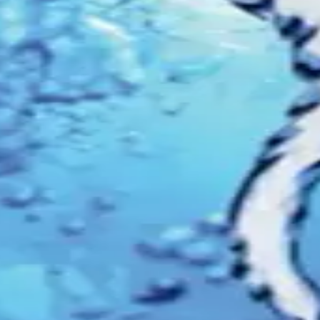
ésive grâce à des aimants permanents. Sans sel, sans résin
.
rbillon contrôlé qui restructure l'eau avant qu'elle n'att
bilité cellulaire, et une sensation de peau / cheveux plus do
ETH
tique à celle de l'Essential et de l'Essential Plus — même
tout. Le filtre à particules s'auto-rétrolave ; Water LIME e