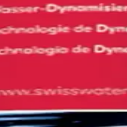
ombiné à des fibres protéiniques d'amyloïde aux capacités 
s tout en préservant les minéraux naturels. Remplacement an
ulation. Des tests indépendants confirment une meilleure stab
16L dans la partie en contact avec l'eau, entièrement indépe
ANTE