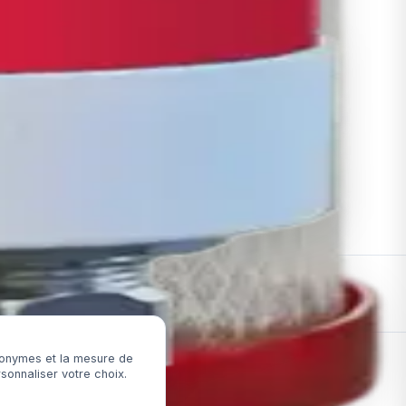
SUPPORT
Comparer les Systèmes
let
FAQ
Rapports & Certifications
les
Politique de Livraison
ss Water
Retours & Garantie
Politique de Confidentialité
Conditions Générales
· Secured by Stripe
anonymes et la mesure de
sonnaliser votre choix.