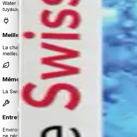
Water LIME convertit la Calcite dure en Aragonite non adh
tuyaux, chauffe-eau, bouilloires et pommeaux de douche
Meilleur goût, peau plus douce
La chambre à vortex du Swiss Water Dynamizer crée un tou
meilleur goût, une meilleure stabilité biologique et disponi
Même filtration confirmée en laboratoire par l'
La Swiss Water Cartridge au cœur du Complete Set est iden
Entretien « réglez et oubliez »
Environ 10 minutes par an : remplacez la cartouche, c'est 
ne nécessitent aucun entretien.