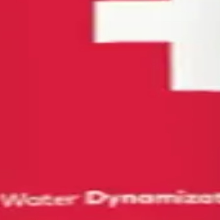
u remboursé
 votre maison. Chacun résout un problème distinct — calcai
de système, avant tout filtre. Des aimants permanents en n
hauffe-eau et appareils. Entièrement passif — sans sel, sans
, rouille et sédiments. Le rétrolavage automatique en option
r mois — et affiche le prochain cycle sur son écran.