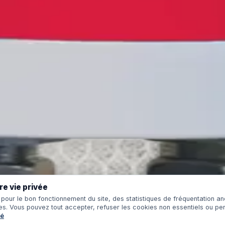
ENTREPRISE
SOLUTIONS
Accueil
Essentiel Plus
À propos
Système Comp
Blog
Water LIME
Solutions
Filtre à Particu
Produits
Cartouche Swi
Contacter l'usine
Dynamiseur
e vie privée
Plan du site
 pour le bon fonctionnement du site, des statistiques de fréquentation 
Langue
:
English
Français
Deutsch
Español
·
s. Vous pouvez tout accepter, refuser les cookies non essentiels ou per
té