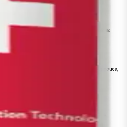
re, sédiments, contaminants, goût — et ensemble ils
éodyme transforment la Calcite dure en Aragonite douce,
 résine, sans électricité, sans entretien.
 effectue le cycle de rétrolavage selon vos besoins