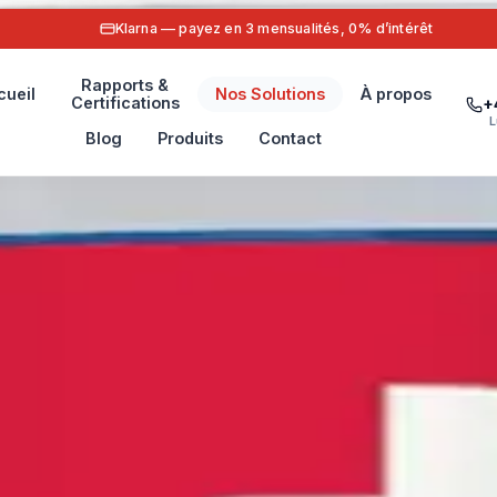
PayPal — payez en quelques secondes avec la protection acheteu
Rapports &
cueil
Nos Solutions
À propos
Certifications
+
L
Blog
Produits
Contact
 protégés, goût de source.
 · Le goût compte
l'Essential Plus : Water LIME, notre convertisseur magnéti
à vortex pour une peau plus douce et un meilleur goût. Ch