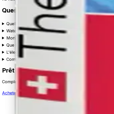
Questions fréquentes
Quelle est la différence entre Complete Set et Essential
Water LIME utilise-t-il de l'électricité ou du sel ?
Mon savon moussera-t-il encore ?
Que fait réellement le Dynamizer ?
L'électricité est-elle nécessaire ?
Combien d'entretien par an ?
Prêt à passer à l'eau filtrée ?
Complete Set est expédié dans le monde entier avec une gar
Acheter Complete Set
Comparer tous les systèmes