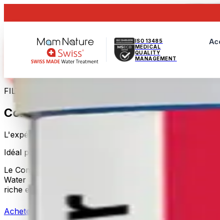
Ac
ISO 13485
MEDICAL
QUALITY
MANAGEMENT
FILTRATION D'EAU POUR TOUTE LA MAISON
Complete Set
L'expérience Mam Nature complète — eau propre, tuyaux
Idéal pour
:
Maisons haut de gamme · Expérience complète
Le Complete Set ajoute deux composants supplémentaires à 
Water Dynamizer, qui restructure l'eau via une chambre 
riche en minéraux et revitalisée.
Acheter Complete Set