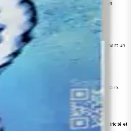
e, sans électricité — juste moins de dépôts sur les
eigne vos robinets. Des tests indépendants confirment un
uce.
s taux de rétention, même confirmation en laboratoire.
t le Dynamizer fonctionnent entièrement sans électricité et