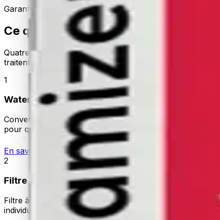
Garantie 10 ans · Livraison gratuite · 60 jours satisfait o
Ce qui compose Complete Set
Quatre composants installés en série à l'entrée d'eau de
traitent chaque goutte avant qu'elle n'atteigne un robinet.
1
Water LIME
Convertisseur magnétique anti-calcaire. Installé en tête 
pour que le calcaire cesse de se déposer sur les tuyaux, c
En savoir plus
2
Filtre à particules auto-rétrolavage
Filtre à particules de haute qualité à 90 µm. Élimine sable
individuels — typiquement 15 secondes une à deux fois pa