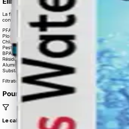
Élimination des contaminants confirm
La filtration est assurée par la Swiss Water Cartridge — t
contaminants :
PFAS (polluants éternels)
>96–>98,5 %
Plomb & métaux lourds
Jusqu'à 99,98 %
Chlore
≥ 99 %
Pesticides & herbicides
97–99 %
BPA
97,87 %
Résidus médicamenteux
95–99 %
Aluminium
≥ 97 %
Substances radioactives
Confirmé en laboratoire
Filtration sélective : les contaminants sortent, le calcium 
Pourquoi choisir Complete Set
Le calcaire cesse d'adhérer