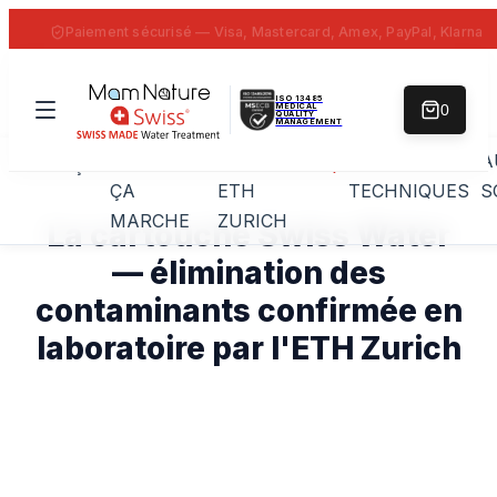
Paiement sécurisé — Visa, Mastercard, Amex, PayPal, Klarna
ISO 13485
MEDICAL
0
QUALITY
MANAGEMENT
COMMENT
PREUVE
DONNÉES
A
APERÇU
FAQ
ÇA
ETH
TECHNIQUES
S
MARCHE
ZURICH
La cartouche Swiss Water
— élimination des
contaminants confirmée en
laboratoire par l'ETH Zurich