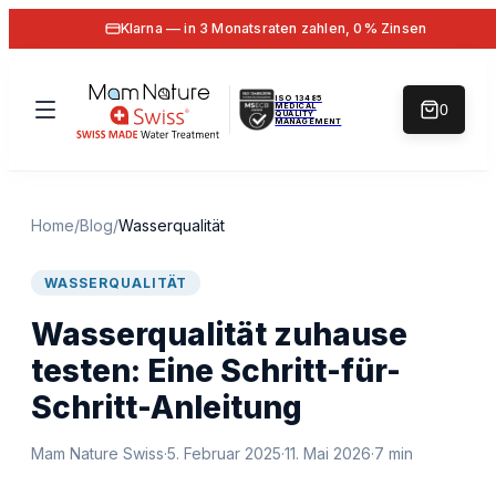
Klarna — in 3 Monatsraten zahlen, 0% Zinsen
ISO 13485
MEDICAL
0
QUALITY
MANAGEMENT
Home
/
Blog
/
Wasserqualität
WASSERQUALITÄT
Wasserqualität zuhause
testen: Eine Schritt-für-
Schritt-Anleitung
Mam Nature Swiss
·
5. Februar 2025
·
11. Mai 2026
·
7
min